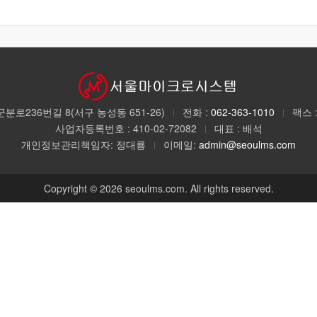
군분로236번길 8(서구 농성동 651-26)
전화 :
062-363-1010
팩스 : 
|
|
사업자등록번호 : 410-02-72082
대표 : 배석
|
개인정보관리책임자: 정대룡
이메일:
admin@seoulms.com
|
Copyright © 2026 seoulms.com.
All rights reserved.