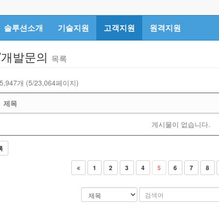
솔루션소개
기술지원
고객지원
원격지원
/개발문의
목록
5,947개 (5/23,064페이지)
제목
게시물이 없습니다.
록
1
2
3
4
5
6
7
8