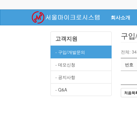
회사소개
>
구입
고객지원
목
록
전체: 34
- 구입/개발문의
- 데모신청
번호
- 공지사항
- Q&A
처음목