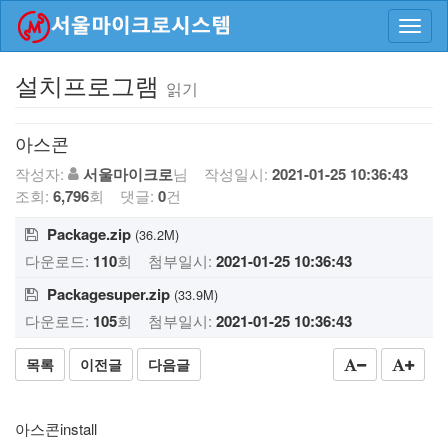
Toggl
navig
설치프로그램
읽기
읽
기
아스콘
작성자:
서울마이크로
님 작성일시:
2021-01-25 10:36:43
조회:
6,796
회 댓글:
0
건
Package.zip
(36.2M)
다운로드:
110
회
첨부일시:
2021-01-25 10:36:43
Packagesuper.zip
(33.9M)
다운로드:
105
회
첨부일시:
2021-01-25 10:36:43
목록
이전글
다음글
아스콘install